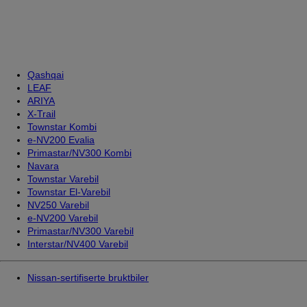
Qashqai
LEAF
ARIYA
X-Trail
Townstar Kombi
e-NV200 Evalia
Primastar/NV300 Kombi
Navara
Townstar Varebil
Townstar El-Varebil
NV250 Varebil
e-NV200 Varebil
Primastar/NV300 Varebil
Interstar/NV400 Varebil
Nissan-sertifiserte bruktbiler