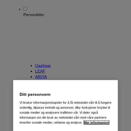
Personbiler
Qashqai
LEAF
ARIYA
X-Trail
Townstar Kombi
e-NV200 Evalia
Ditt personvern
Primastar/NV300 Kombi
Vi bruker informasjonskapsler for å få nettstedet vårt til å fungere
ordentlig, tilpasse innhold og annonser, tilby funksjoner knyttet til
sosiale medier og analysere trafikken vår. Vi deler også
informasjon om din bruk av nettstedet vårt med våre partnere
innenfor sosiale medier, reklame og analyse.
Mer informasjon