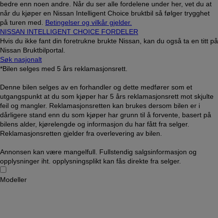
bedre enn noen andre. Når du ser alle fordelene under her, vet du at
når du kjøper en Nissan Intelligent Choice bruktbil så følger trygghet
på turen med.
Betingelser og vilkår gjelder.
NISSAN INTELLIGENT CHOICE FORDELER
Hvis du ikke fant din foretrukne brukte Nissan, kan du også ta en titt på
Nissan Bruktbilportal.
Søk nasjonalt
*Bilen selges med 5 års reklamasjonsrett.
Denne bilen selges av en forhandler og dette medfører som et
utgangspunkt at du som kjøper har 5 års reklamasjonsrett mot skjulte
feil og mangler. Reklamasjonsretten kan brukes dersom bilen er i
dårligere stand enn du som kjøper har grunn til å forvente, basert på
bilens alder, kjørelengde og informasjon du har fått fra selger.
Reklamasjonsretten gjelder fra overlevering av bilen.
Annonsen kan være mangelfull. Fullstendig salgsinformasjon og
opplysninger iht. opplysningsplikt kan fås direkte fra selger.
Modeller