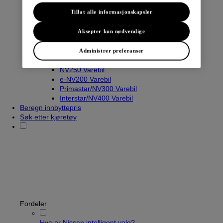
Tillat alle informasjonskapsler
Varebiler
Aksepter kun nødvendige
Navara
Townstar Varebil
Administrer preferanser
Townstar El-Varebil
NV250 Varebil
e-NV200 Varebil
Primastar/NV300 Varebil
Interstar/NV400 Varebil
Beregn innbyttepris
Søk etter kjøretøy
Fordeler
Hva er Nissan intelligent valg?