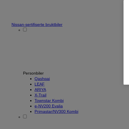
Nissan-sertifiserte bruktbiler
Personbiler
Qashqai
LEAF
ARIYA
X-Trail
Townstar Kombi
e-NV200 Evalia
Primastar/NV300 Kombi