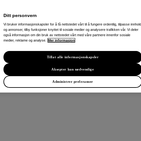
Ditt personvern
Vi bruker informasjonskapsler for å få nettstedet vårt til å fungere ordentlig, tilpasse innhol
og annonser, tilby funksjoner knyttet til sosiale medier og analysere trafikken vår. Vi deler
også informasjon om din bruk av nettstedet vårt med våre partnere innenfor sosiale
medier, reklame og analyse.
Mer informasjon
Tillat alle informasjonskapsler
Aksepter kun nødvendige
Administrer preferanser