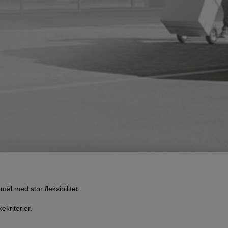
l med stor fleksibilitet.
kriterier.