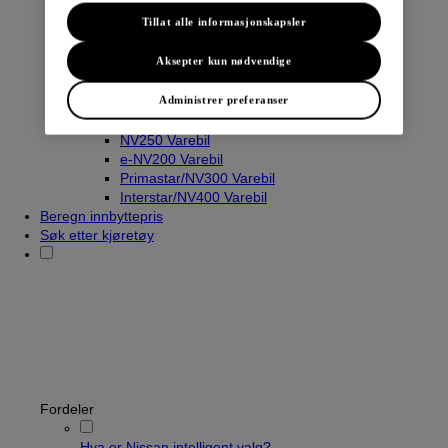
Tillat alle informasjonskapsler
Aksepter kun nødvendige
Varebiler
Navara
Administrer preferanser
Townstar Varebil
Townstar El-Varebil
NV250 Varebil
e-NV200 Varebil
Primastar/NV300 Varebil
Interstar/NV400 Varebil
Beregn innbyttepris
Søk etter kjøretøy
Fordeler
Hva er Nissan intelligent valg?