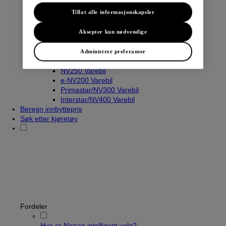
Tillat alle informasjonskapsler
Varebiler
Aksepter kun nødvendige
Navara
Townstar Varebil
Administrer preferanser
Townstar El-Varebil
NV250 Varebil
e-NV200 Varebil
Primastar/NV300 Varebil
Interstar/NV400 Varebil
Beregn innbyttepris
Søk etter kjøretøy
Fordeler
Hva er Nissan intelligent valg?