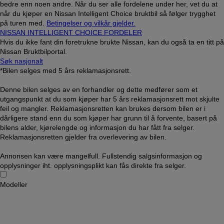
bedre enn noen andre. Når du ser alle fordelene under her, vet du at
når du kjøper en Nissan Intelligent Choice bruktbil så følger trygghet
på turen med.
Betingelser og vilkår gjelder.
NISSAN INTELLIGENT CHOICE FORDELER
Hvis du ikke fant din foretrukne brukte Nissan, kan du også ta en titt på
Nissan Bruktbilportal.
Søk nasjonalt
*Bilen selges med 5 års reklamasjonsrett.
Denne bilen selges av en forhandler og dette medfører som et
utgangspunkt at du som kjøper har 5 års reklamasjonsrett mot skjulte
feil og mangler. Reklamasjonsretten kan brukes dersom bilen er i
dårligere stand enn du som kjøper har grunn til å forvente, basert på
bilens alder, kjørelengde og informasjon du har fått fra selger.
Reklamasjonsretten gjelder fra overlevering av bilen.
Annonsen kan være mangelfull. Fullstendig salgsinformasjon og
opplysninger iht. opplysningsplikt kan fås direkte fra selger.
Modeller