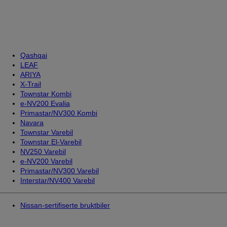
Qashqai
LEAF
ARIYA
X-Trail
Townstar Kombi
e-NV200 Evalia
Primastar/NV300 Kombi
Navara
Townstar Varebil
Townstar El-Varebil
NV250 Varebil
e-NV200 Varebil
Primastar/NV300 Varebil
Interstar/NV400 Varebil
Nissan-sertifiserte bruktbiler