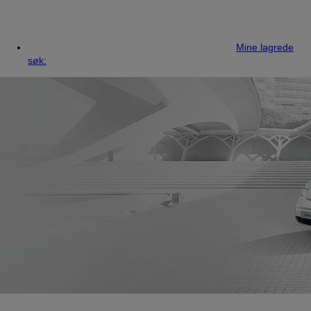
Mine lagrede
søk: