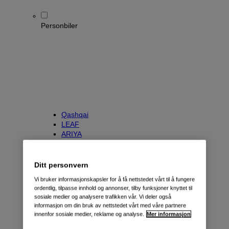
Personbiler
Qashqai
LEAF
ARIYA
X-Trail
Townstar Kombi
e-NV200 Evalia
Ditt personvern
Primastar/NV300 Kombi
Vi bruker informasjonskapsler for å få nettstedet vårt til å fungere
ordentlig, tilpasse innhold og annonser, tilby funksjoner knyttet til
sosiale medier og analysere trafikken vår. Vi deler også
informasjon om din bruk av nettstedet vårt med våre partnere
innenfor sosiale medier, reklame og analyse.
Mer informasjon