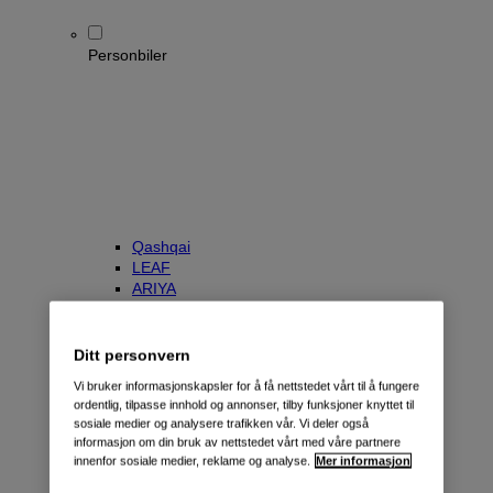
Personbiler
Qashqai
LEAF
ARIYA
X-Trail
Townstar Kombi
e-NV200 Evalia
Ditt personvern
Primastar/NV300 Kombi
Vi bruker informasjonskapsler for å få nettstedet vårt til å fungere
ordentlig, tilpasse innhold og annonser, tilby funksjoner knyttet til
sosiale medier og analysere trafikken vår. Vi deler også
informasjon om din bruk av nettstedet vårt med våre partnere
innenfor sosiale medier, reklame og analyse.
Mer informasjon