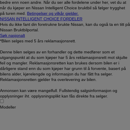
bedre enn noen andre. Når du ser alle fordelene under her, vet du at
når du kjøper en Nissan Intelligent Choice bruktbil så følger trygghet
på turen med.
Betingelser og vilkår gjelder.
NISSAN INTELLIGENT CHOICE FORDELER
Hvis du ikke fant din foretrukne brukte Nissan, kan du også ta en titt på
Nissan Bruktbilportal.
Søk nasjonalt
*Bilen selges med 5 års reklamasjonsrett.
Denne bilen selges av en forhandler og dette medfører som et
utgangspunkt at du som kjøper har 5 års reklamasjonsrett mot skjulte
feil og mangler. Reklamasjonsretten kan brukes dersom bilen er i
dårligere stand enn du som kjøper har grunn til å forvente, basert på
bilens alder, kjørelengde og informasjon du har fått fra selger.
Reklamasjonsretten gjelder fra overlevering av bilen.
Annonsen kan være mangelfull. Fullstendig salgsinformasjon og
opplysninger iht. opplysningsplikt kan fås direkte fra selger.
Modeller