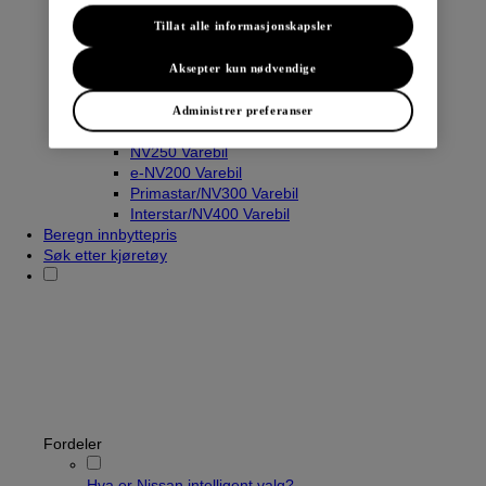
Tillat alle informasjonskapsler
Varebiler
Aksepter kun nødvendige
Navara
Townstar Varebil
Administrer preferanser
Townstar El-Varebil
NV250 Varebil
e-NV200 Varebil
Primastar/NV300 Varebil
Interstar/NV400 Varebil
Beregn innbyttepris
Søk etter kjøretøy
Fordeler
Hva er Nissan intelligent valg?