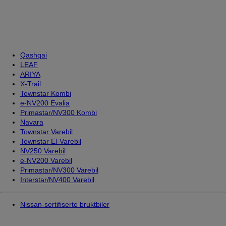
Qashqai
LEAF
ARIYA
X-Trail
Townstar Kombi
e-NV200 Evalia
Primastar/NV300 Kombi
Navara
Townstar Varebil
Townstar El-Varebil
NV250 Varebil
e-NV200 Varebil
Primastar/NV300 Varebil
Interstar/NV400 Varebil
Nissan-sertifiserte bruktbiler